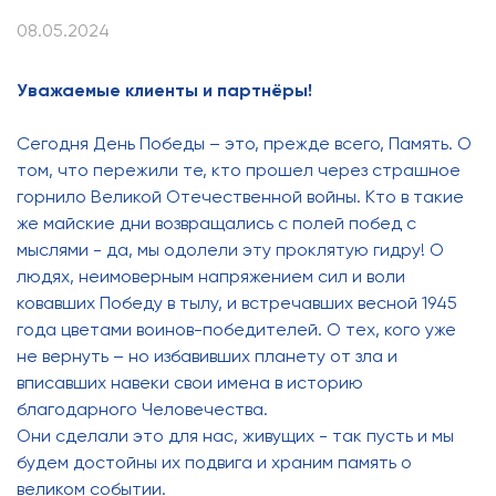
08.05.2024
Уважаемые клиенты и партнёры!
Сегодня День Победы – это, прежде всего, Память. О
том, что пережили те, кто прошел через страшное
горнило Великой Отечественной войны. Кто в такие
же майские дни возвращались с полей побед с
мыслями - да, мы одолели эту проклятую гидру! О
людях, неимоверным напряжением сил и воли
ковавших Победу в тылу, и встречавших весной 1945
года цветами воинов-победителей. О тех, кого уже
не вернуть – но избавивших планету от зла и
вписавших навеки свои имена в историю
благодарного Человечества.
Они сделали это для нас, живущих - так пусть и мы
будем достойны их подвига и храним память о
великом событии.