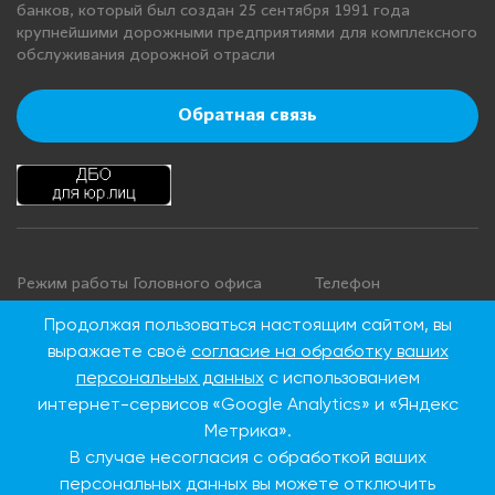
банков, который был создан 25 сентября 1991 года
крупнейшими дорожными предприятиями для комплексного
обслуживания дорожной отрасли
Обратная связь
Режим работы Головного офиса
Телефон
+7 495 276 00 22
Понедельник - четверг: с 9:00 до
Продолжая пользоваться настоящим сайтом, вы
18:00
8 800 100 00 22
выражаете своё
согласие на обработку ваших
Пятница: с 9:00 до 16:45
(Бесплатно по
персональных данных
с использованием
Суббота, воскресенье: выходные
России)
интернет-сервисов «Google Analytics» и «Яндекс
дни
Метрика».
В случае несогласия с обработкой ваших
Адрес Головного офиса
персональных данных вы можете отключить