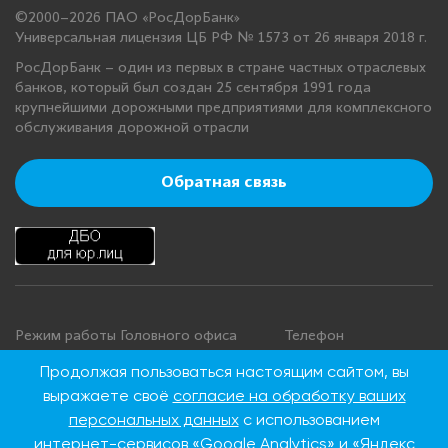
©2000–2026 ПАО «РосДорБанк»
Универсальная лицензия ЦБ РФ № 1573 от 26 января 2018 г.
РосДорБанк – один из первых в стране частных отраслевых
банков, который был создан 25 сентября 1991 года
крупнейшими дорожными предприятиями для комплексного
обслуживания дорожной отрасли
Обратная связь
Режим работы Головного офиса
Телефон
+7 495 276 00 22
Понедельник - четверг: с 9:00 до
Продолжая пользоваться настоящим сайтом, вы
18:00
8 800 100 00 22
выражаете своё
согласие на обработку ваших
Пятница: с 9:00 до 16:45
(Бесплатно по
персональных данных
с использованием
Суббота, воскресенье: выходные
России)
интернет-сервисов «Google Analytics» и «Яндекс