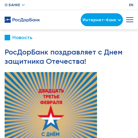
О БАНКЕ
EN
Интернет-банк
Новость
РосДорБанк поздравляет с Днем
защитника Отечества!