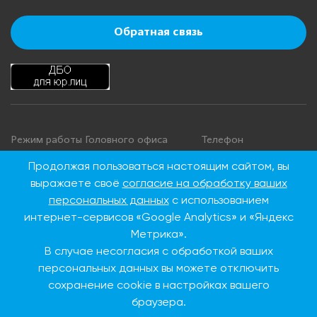
Обратная связь
Режим работы Головного офиса
Телефон
+7 495 276 00 22
Понедельник - четверг: с 9:00 до
Продолжая пользоваться настоящим сайтом, вы
18:00
8 800 100 00 22
выражаете своё
согласие на обработку ваших
Пятница: с 9:00 до 16:45
(Бесплатно по
персональных данных
с использованием
Суббота, воскресенье: выходные
России)
интернет-сервисов «Google Analytics» и «Яндекс
дни
Метрика».
В случае несогласия с обработкой ваших
Адрес Головного офиса
персональных данных вы можете отключить
сохранение cookie в настройках вашего
115093, г. Москва, ул.
Дубининская, д. 86
браузера.