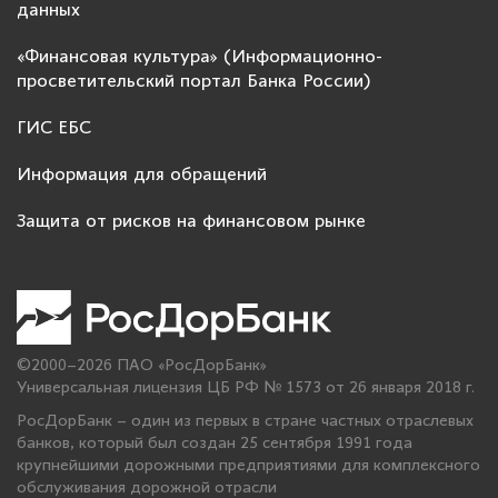
данных
«Финансовая культура» (Информационно-
просветительский портал Банка России)
ГИС ЕБС
Информация для обращений
Защита от рисков на финансовом рынке
©2000–2026 ПАО «РосДорБанк»
Универсальная лицензия ЦБ РФ № 1573 от 26 января 2018 г.
РосДорБанк – один из первых в стране частных отраслевых
банков, который был создан 25 сентября 1991 года
крупнейшими дорожными предприятиями для комплексного
обслуживания дорожной отрасли