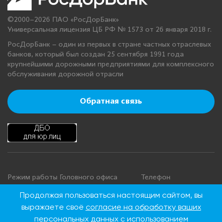
©2000–2026 ПАО «РосДорБанк»
Универсальная лицензия ЦБ РФ № 1573 от 26 января 2018 г.
РосДорБанк – один из первых в стране частных отраслевых
банков, который был создан 25 сентября 1991 года
крупнейшими дорожными предприятиями для комплексного
обслуживания дорожной отрасли
Обратная связь
Режим работы Головного офиса
Телефон
+7 495 276 00 22
Понедельник - четверг: с 9:00 до
Продолжая пользоваться настоящим сайтом, вы
18:00
8 800 100 00 22
выражаете своё
согласие на обработку ваших
Пятница: с 9:00 до 16:45
(Бесплатно по
персональных данных
с использованием