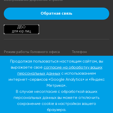
Обратная связь
Режим работы Головного офиса
Телефон
+7 495 276 00 22
Понедельник - четверг: с 9:00 до
Продолжая пользоваться настоящим сайтом, вы
18:00
8 800 100 00 22
выражаете своё
согласие на обработку ваших
Пятница: с 9:00 до 16:45
(Бесплатно по
персональных данных
с использованием
Суббота, воскресенье: выходные
России)
интернет-сервисов «Google Analytics» и «Яндекс
дни
Метрика».
В случае несогласия с обработкой ваших
Адрес Головного офиса
персональных данных вы можете отключить
сохранение cookie в настройках вашего
115093, г. Москва, ул.
Дубининская, д. 86
браузера.