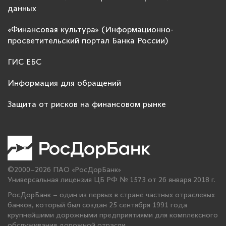
данных
«Финансовая культура» (Информационно-
просветительский портал Банка России)
ГИС ЕБС
Информация для обращений
Защита от рисков на финансовом рынке
©2000–2026 ПАО «РосДорБанк»
Универсальная лицензия ЦБ РФ № 1573 от 26 января 2018 г.
РосДорБанк – один из первых в стране частных отраслевых
банков, который был создан 25 сентября 1991 года
крупнейшими дорожными предприятиями для комплексного
обслуживания дорожной отрасли