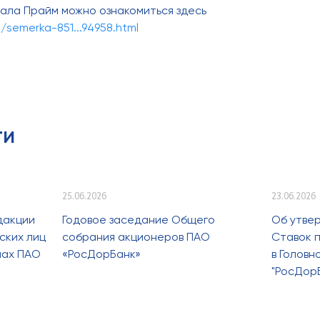
ала Прайм можно ознакомиться здесь
/semerka-851...94958.html
ти
25.06.2026
23.06.2026
дакции
Годовое заседание Общего
Об утве
ских лиц
собрания акционеров ПАО
Ставок п
лах ПАО
«РосДорБанк»
в Голов
"РосДор