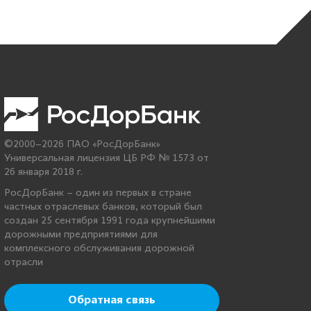
©2000–2026 ПАО «РосДорБанк»
Универсальная лицензия ЦБ РФ № 1573 от
26 января 2018 г.
РосДорБанк – один из первых в стране
частных отраслевых банков, который был
создан 25 сентября 1991 года крупнейшими
дорожными предприятиями для
комплексного обслуживания дорожной
отрасли
Обратная связь