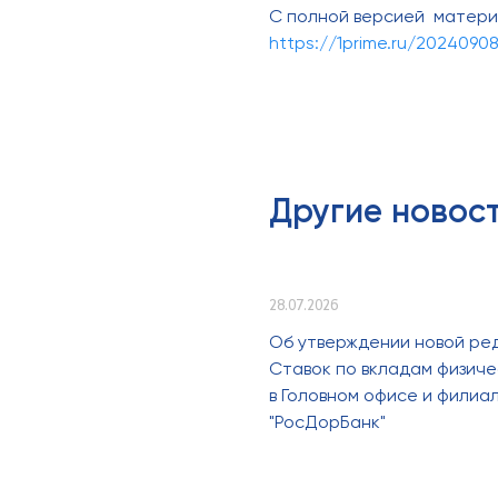
С полной версией матери
https://1prime.ru/20240908
Другие новос
28.07.2026
Об утверждении новой ре
Ставок по вкладам физиче
в Головном офисе и филиа
"РосДорБанк"