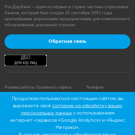
РосДорБанк – один из первых в стране частных отраслевых
банков, который был создан 25 сентября 1991 года
крупнейшими дорожными предприятиями для комплексного
обслуживания дорожной отрасли
Обратная связь
Режим работы Головного офиса
Телефон
+7 495 276 00 22
Понедельник - четверг: с 9:00 до
Продолжая пользоваться настоящим сайтом, вы
18:00
8 800 100 00 22
выражаете своё
согласие на обработку ваших
Пятница: с 9:00 до 16:45
(Бесплатно по
персональных данных
с использованием
Суббота, воскресенье: выходные
России)
интернет-сервисов «Google Analytics» и «Яндекс
дни
Метрика».
В случае несогласия с обработкой ваших