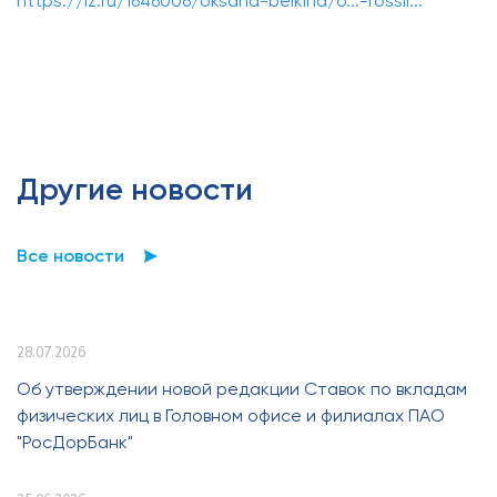
https://iz.ru/1646006/oksana-belkina/o...-rossii...
Другие новости
Все новости
28.07.2026
Об утверждении новой редакции Ставок по вкладам
физических лиц в Головном офисе и филиалах ПАО
"РосДорБанк"