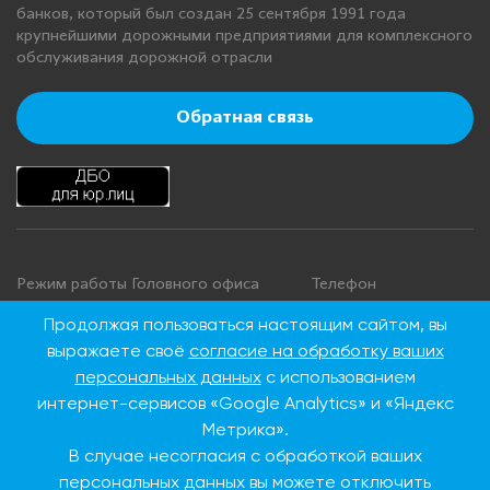
банков, который был создан 25 сентября 1991 года
крупнейшими дорожными предприятиями для комплексного
обслуживания дорожной отрасли
Обратная связь
Режим работы Головного офиса
Телефон
+7 495 276 00 22
Понедельник - четверг: с 9:00 до
Продолжая пользоваться настоящим сайтом, вы
18:00
8 800 100 00 22
выражаете своё
согласие на обработку ваших
Пятница: с 9:00 до 16:45
(Бесплатно по
персональных данных
с использованием
Суббота, воскресенье: выходные
России)
интернет-сервисов «Google Analytics» и «Яндекс
дни
Метрика».
В случае несогласия с обработкой ваших
Адрес Головного офиса
персональных данных вы можете отключить