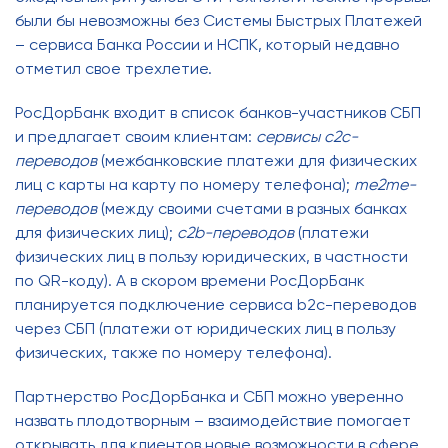
были бы невозможны без Системы Быстрых Платежей
– сервиса Банка России и НСПК, который недавно
отметил свое трехлетие.
РосДорБанк входит в список банков-участников СБП
и предлагает своим клиентам:
сервисы с2с-
переводов
(межбанковские платежи для физических
лиц с карты на карту по номеру телефона);
me2me-
переводов
(между своими счетами в разных банках
для физических лиц);
c2b-переводов
(платежи
физических лиц в пользу юридических, в частности
по
QR
-коду). А в скором времени РосДорБанк
планируется подключение сервиса b2c-переводов
через СБП (платежи от юридических лиц в пользу
физических, также по номеру телефона).
Партнерство РосДорБанка и СБП можно уверенно
назвать плодотворным – взаимодействие помогает
открывать для клиентов новые возможности в сфере