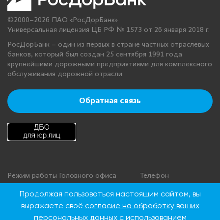
©2000–2026 ПАО «РосДорБанк»
Универсальная лицензия ЦБ РФ № 1573 от 26 января 2018 г.
РосДорБанк – один из первых в стране частных отраслевых
банков, который был создан 25 сентября 1991 года
крупнейшими дорожными предприятиями для комплексного
обслуживания дорожной отрасли
Обратная связь
Режим работы Головного офиса
Телефон
+7 495 276 00 22
Понедельник - четверг: с 9:00 до
Продолжая пользоваться настоящим сайтом, вы
18:00
8 800 100 00 22
выражаете своё
согласие на обработку ваших
Пятница: с 9:00 до 16:45
(Бесплатно по
персональных данных
с использованием