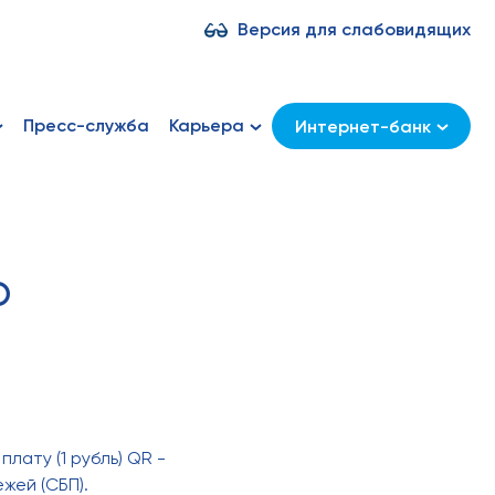
Версия для слабовидящих
Пресс-служба
Карьера
Интернет-банк
О
ату (1 рубль) QR -
жей (СБП).