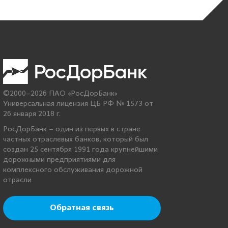
©2000–2026 ПАО «РосДорБанк»
Универсальная лицензия ЦБ РФ № 1573 от
26 января 2018 г.
РосДорБанк – один из первых в стране
частных отраслевых банков, который был
создан 25 сентября 1991 года крупнейшими
дорожными предприятиями для
комплексного обслуживания дорожной
отрасли
Обратная связь