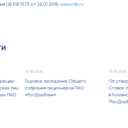
я ЦБ РФ 1573 от 26.01.2018,
www.rdb.ru
ти
25.06.2026
23.06.2026
дакции
Годовое заседание Общего
Об утве
ских лиц
собрания акционеров ПАО
Ставок п
лах ПАО
«РосДорБанк»
в Голов
"РосДор