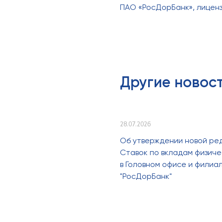
ПАО «РосДорБанк», лицензи
Другие новос
28.07.2026
Об утверждении новой ре
Ставок по вкладам физиче
в Головном офисе и филиа
"РосДорБанк"