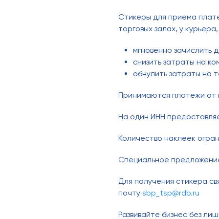
Стикеры для приема плате
торговых залах, у курьера,
мгновенно зачислить 
снизить затраты на ком
обнулить затраты на 
Принимаются платежи от к
На один ИНН предоставля
Количество наклеек огран
Специальное предложение 
Для получения стикера свя
почту
sbp_tsp@rdb.ru
Развивайте бизнес без лиш