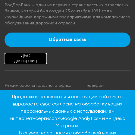
РосДорБанк – один из первых в стране частных отраслевых
банков, который был создан 25 сентября 1991 года
крупнейшими дорожными предприятиями для комплексного
обслуживания дорожной отрасли
Обратная связь
Режим работы Головного офиса
Телефон
+7 495 276 00 22
Понедельник - четверг: с 9:00 до
Продолжая пользоваться настоящим сайтом, вы
18:00
8 800 100 00 22
выражаете своё
согласие на обработку ваших
Пятница: с 9:00 до 16:45
(Бесплатно по
персональных данных
с использованием
Суббота, воскресенье: выходные
России)
интернет-сервисов «Google Analytics» и «Яндекс
дни
Метрика».
В случае несогласия с обработкой ваших