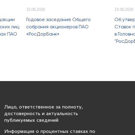
25.06.2026
23.06.2026
дакции
Годовое заседание Общего
Об утве
ских лиц
собрания акционеров ПАО
Ставок п
лах ПАО
«РосДорБанк»
в Голов
"РосДор
Лицо, ответственное за полноту,
достоверность и актуальность
публикуемых сведений
Информация о процентных ставках по