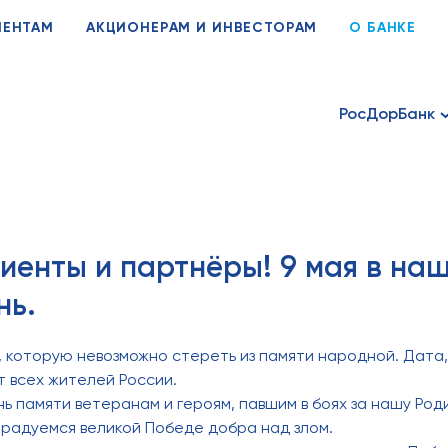
ИЕНТАМ
АКЦИОНЕРАМ И ИНВЕСТОРАМ
О БАНКЕ
РосДорБанк
иенты и партнёры! 9 мая в на
нь.
, которую невозможно стереть из памяти народной. Дата, 
т всех жителей России.
ь памяти ветеранам и героям, павшим в боях за нашу Роди
я радуемся великой Победе добра над злом.