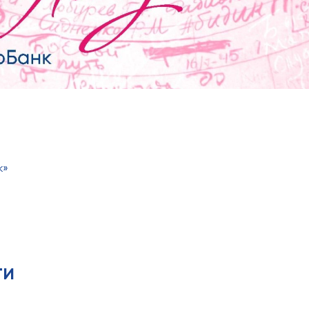
к»
ти