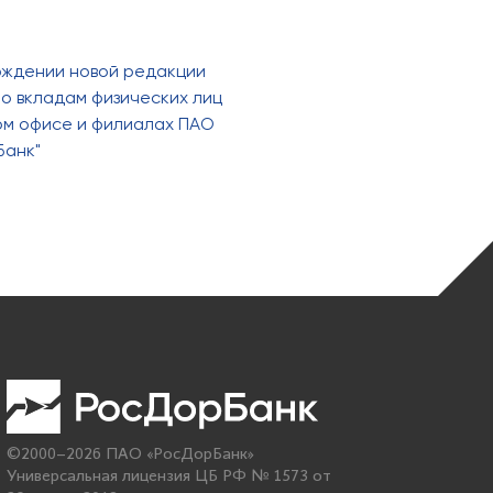
рждении новой редакции
о вкладам физических лиц
ном офисе и филиалах ПАО
Банк"
©2000–2026 ПАО «РосДорБанк»
Универсальная лицензия ЦБ РФ № 1573 от