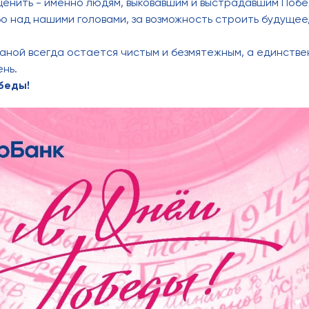
ценить - именно людям, выковавшим и выстрадавшим Побе
о над нашими головами, за возможность строить будущее,
аной всегда остается чистым и безмятежным, а единств
ень.
беды!