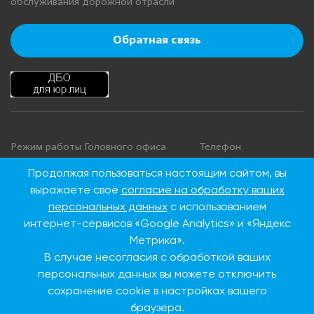
обслуживания дорожной отрасли
Обратная связь
Режим работы Головного офиса
Телефон
+7 495 276 00 22
Понедельник - четверг: с 9:00 до
Продолжая пользоваться настоящим сайтом, вы
18:00
8 800 100 00 22
выражаете своё
согласие на обработку ваших
Пятница: с 9:00 до 16:45
(Бесплатно по
персональных данных
с использованием
Суббота, воскресенье: выходные
России)
интернет-сервисов «Google Analytics» и «Яндекс
дни
Метрика».
В случае несогласия с обработкой ваших
Адрес Головного офиса
персональных данных вы можете отключить
сохранение cookie в настройках вашего
115093, г. Москва, ул.
Дубининская, д. 86
браузера.