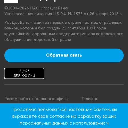
©2000–2026 ПАО «РосДорБанк»
Универсальная лицензия ЦБ РФ № 1573 от 26 января 2018 г.
РосДорБанк – один из первых в стране частных отраслевых
банков, который был создан 25 сентября 1991 года
крупнейшими дорожными предприятиями для комплексного
обслуживания дорожной отрасли
Обратная связь
Режим работы Головного офиса
Телефон
+7 495 276 00 22
Понедельник - четверг: с 9:00 до
Продолжая пользоваться настоящим сайтом, вы
18:00
8 800 100 00 22
выражаете своё
согласие на обработку ваших
Пятница: с 9:00 до 16:45
(Бесплатно по
персональных данных
с использованием
Суббота, воскресенье: выходные
России)