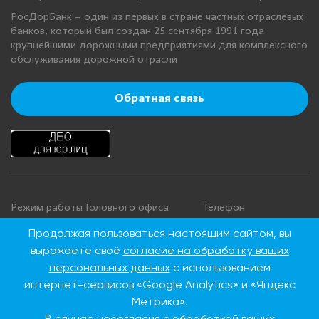
РосДорБанк – один из первых в стране частных отраслевых
банков, который был создан 25 сентября 1991 года
крупнейшими дорожными предприятиями для комплексного
обслуживания дорожной отрасли
Обратная связь
Режим работы Головного офиса
Телефон
+7 495 276 00 22
Понедельник - четверг: с 9:00 до
Продолжая пользоваться настоящим сайтом, вы
18:00
8 800 100 00 22
выражаете своё
согласие на обработку ваших
Пятница: с 9:00 до 16:45
(Бесплатно по
персональных данных
с использованием
Суббота, воскресенье: выходные
России)
интернет-сервисов «Google Analytics» и «Яндекс
дни
Метрика».
В случае несогласия с обработкой ваших