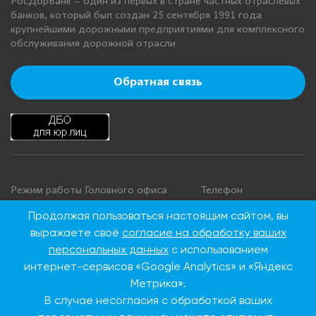
РосДорБанк – один из первых в стране частных отраслевых
банков, который был создан 25 сентября 1991 года
крупнейшими дорожными предприятиями для комплексного
обслуживания дорожной отрасли
Обратная связь
Режим работы Головного офиса
Телефон
+7 495 276 00 22
Понедельник - четверг: с 9:00 до
Продолжая пользоваться настоящим сайтом, вы
18:00
8 800 100 00 22
выражаете своё
согласие на обработку ваших
Пятница: с 9:00 до 16:45
(Бесплатно по
персональных данных
с использованием
Суббота, воскресенье: выходные
России)
интернет-сервисов «Google Analytics» и «Яндекс
дни
Метрика».
В случае несогласия с обработкой ваших
Адрес Головного офиса