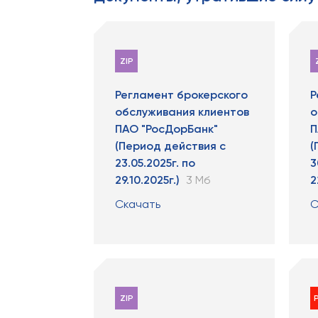
ZIP
Регламент брокерского
Р
обслуживания клиентов
о
ПАО "РосДорБанк"
П
(Период действия с
(
23.05.2025г. по
3
29.10.2025г.)
3 Мб
2
Скачать
С
ZIP