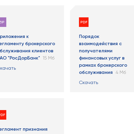
ZIP
PDF
риложения к
Порядок
егламенту брокерского
взаимодействия с
бслуживания клиентов
получателями
АО "РосДорБанк"
15 Мб
финансовых услуг в
рамках брокерского
качать
обслуживания
4 Мб
Скачать
PDF
егламент признания