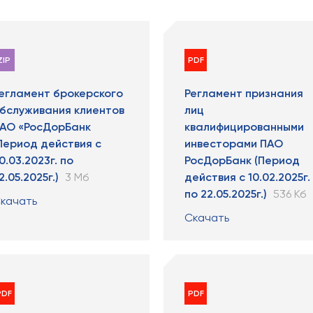
ZIP
PDF
егламент брокерского
Регламент признания
бслуживания клиентов
лиц
АО «РосДорБанк
квалифицированными
Период действия с
инвесторами ПАО
0.03.2023г. по
РосДорБанк (Период
2.05.2025г.)
3 Мб
действия с 10.02.2025г.
по 22.05.2025г.)
536 Кб
качать
Скачать
PDF
PDF