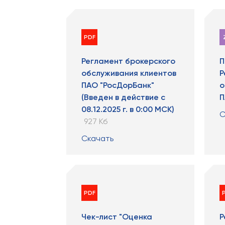
PDF
Регламент брокерского
П
обслуживания клиентов
Р
ПАО "РосДорБанк"
о
(Введен в действие с
П
08.12.2025 г. в 0:00 МСК)
С
927 Кб
Скачать
PDF
Чек-лист "Оценка
Р