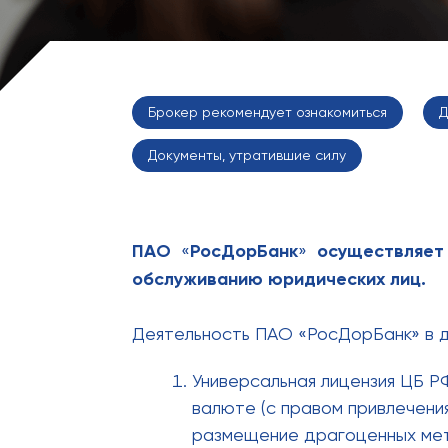
Брокер рекомендует ознакомиться
Д
Документы, утратившие силу
ПАО
«
РосДорБанк
»
осуществляет 
обслуживанию юридических лиц.
Деятельность ПАО «РосДорБанк» в д
Универсальная лицензия ЦБ Р
валюте (с правом привлечения
размещение драгоценных метал