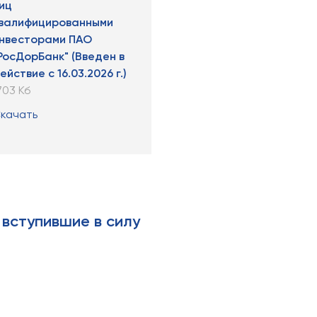
иц
валифицированными
нвесторами ПАО
РосДорБанк" (Введен в
ействие с 16.03.2026 г.)
703 Кб
качать
 вступившие в силу