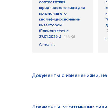
соответствия
л
юридического лица для
к
признания его
и
квалифицированными
"
инвестором"
д
(Применяется с
27.01.2026г.)
264 Кб
С
Скачать
Документы с изменениями, не
Документы, утратившие силу