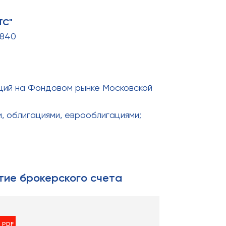
ТС"
7840
кций на Фондовом рынке Московской
, облигациями, еврооблигациями;
тие брокерского счета
PDF