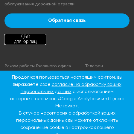
обслуживания дорожной отрасли
Обратная связь
Режим работы Головного офиса
Телефон
+7 495 276 00 22
Понедельник - четверг: с 9:00 до
Продолжая пользоваться настоящим сайтом, вы
18:00
8 800 100 00 22
выражаете своё
согласие на обработку ваших
Пятница: с 9:00 до 16:45
(Бесплатно по
персональных данных
с использованием
Суббота, воскресенье: выходные
России)
интернет-сервисов «Google Analytics» и «Яндекс
дни
Метрика».
В случае несогласия с обработкой ваших
Адрес Головного офиса
персональных данных вы можете отключить
сохранение cookie в настройках вашего
115093, г. Москва, ул.
Дубининская, д. 86