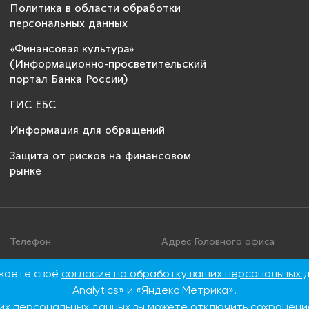
Политика в области обработки
персональных данных
«Финансовая культура»
(Информационно-просветительский
портал Банка России)
ГИС ЕБС
Информация для обращений
Защита от рисков на финансовом
рынке
Телефон
Адрес Головного офиса
+7 495 276 00 22
115093, г. Москва, ул. Дуби
ажаете своё
согласие на обработку ваших персональных 
86
8 800 100 00 22 (Бесплатно
Analytics» и «Яндекс Метрика».
по России)
их персональных данных вы можете отключить сохранение