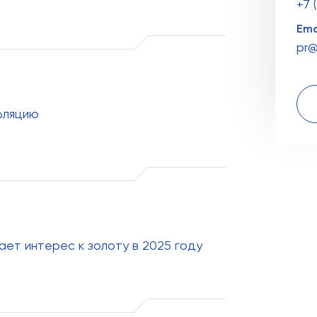
+7 
Ema
pr@
фляцию
ает интерес к золоту в 2025 году