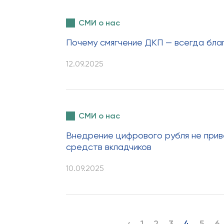
СМИ о нас
Почему смягчение ДКП — всегда благ
12.09.2025
СМИ о нас
Внедрение цифрового рубля не прив
средств вкладчиков
10.09.2025
‹
1
2
3
4
5
6