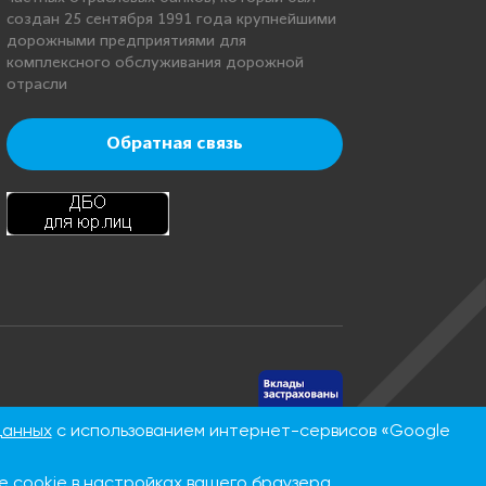
создан 25 сентября 1991 года крупнейшими
дорожными предприятиями для
комплексного обслуживания дорожной
отрасли
Обратная связь
нинская, д.
данных
с использованием интернет-сервисов «Google
 cookie в настройках вашего браузера.