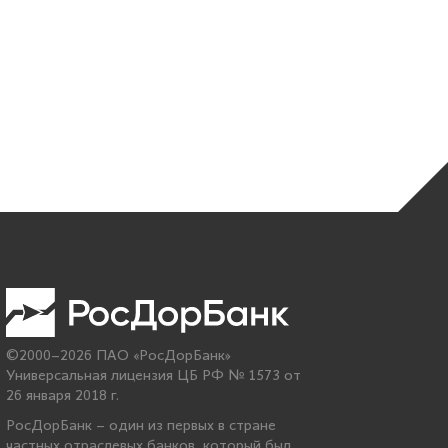
©2000–2026 ПАО «РосДорБанк»
Универсальная лицензия ЦБ РФ № 1573 от
26 января 2018 г.
РосДорБанк – один из первых в стране
частных отраслевых банков, который был