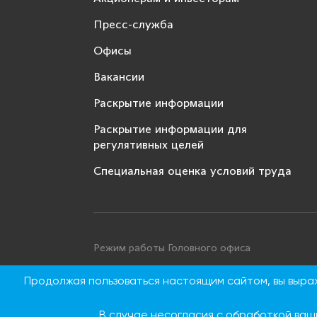
Пресс-служба
Офисы
Вакансии
Раскрытие информации
Раскрытие информации для
регулятивных целей
Специальная оценка условий труда
Режим работы Головного офиса
Понедельник - четверг: с 9:00 до 18:00
Продолжая пользоваться настоящим сайтом, вы выр
Пятница: с 9:00 до 16:45
Суббота, воскресенье: выходные дни
В случае несогласия с обработкой ваш