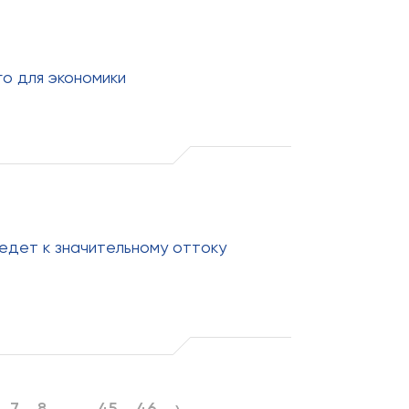
о для экономики
едет к значительному оттоку
7
8
...
45
46
›