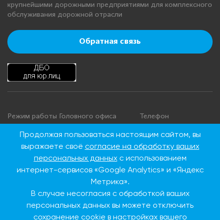
крупнейшими дорожными предприятиями для комплексного
обслуживания дорожной отрасли
Обратная связь
Режим работы Головного офиса
Телефон
+7 495 276 00 22
Понедельник - четверг: с 9:00 до
Продолжая пользоваться настоящим сайтом, вы
18:00
8 800 100 00 22
выражаете своё
согласие на обработку ваших
Пятница: с 9:00 до 16:45
(Бесплатно по
персональных данных
с использованием
Суббота, воскресенье: выходные
России)
интернет-сервисов «Google Analytics» и «Яндекс
дни
Метрика».
В случае несогласия с обработкой ваших
Адрес Головного офиса
персональных данных вы можете отключить
сохранение cookie в настройках вашего
115093, г. Москва, ул.