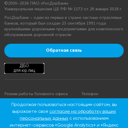
©2000–2026 ПАО «РосДорБанк»
Универсальная лицензия ЦБ РФ № 1573 от 26 января 2018 г.
РосДорБанк – один из первых в стране частных отраслевых
банков, который был создан 25 сентября 1991 года
крупнейшими дорожными предприятиями для комплексного
обслуживания дорожной отрасли
Обратная связь
Режим работы Головного офиса
Телефон
+7 495 276 00 22
Понедельник - четверг: с 9:00 до
Продолжая пользоваться настоящим сайтом, вы
18:00
8 800 100 00 22
выражаете своё
согласие на обработку ваших
Пятница: с 9:00 до 16:45
(Бесплатно по
персональных данных
с использованием
Суббота, воскресенье: выходные
России)
интернет-сервисов «Google Analytics» и «Яндекс