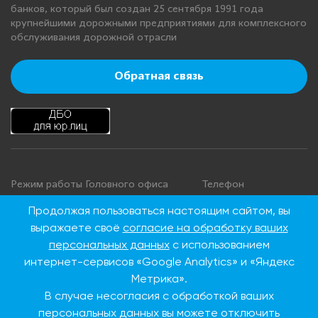
банков, который был создан 25 сентября 1991 года
крупнейшими дорожными предприятиями для комплексного
обслуживания дорожной отрасли
Обратная связь
Режим работы Головного офиса
Телефон
+7 495 276 00 22
Понедельник - четверг: с 9:00 до
Продолжая пользоваться настоящим сайтом, вы
18:00
8 800 100 00 22
выражаете своё
согласие на обработку ваших
Пятница: с 9:00 до 16:45
(Бесплатно по
персональных данных
с использованием
Суббота, воскресенье: выходные
России)
интернет-сервисов «Google Analytics» и «Яндекс
дни
Метрика».
В случае несогласия с обработкой ваших
Адрес Головного офиса
персональных данных вы можете отключить