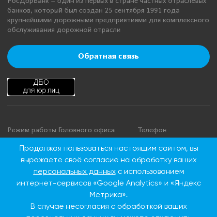
РосДорБанк – один из первых в стране частных отраслевых
банков, который был создан 25 сентября 1991 года
крупнейшими дорожными предприятиями для комплексного
обслуживания дорожной отрасли
Обратная связь
Режим работы Головного офиса
Телефон
+7 495 276 00 22
Понедельник - четверг: с 9:00 до
Продолжая пользоваться настоящим сайтом, вы
18:00
8 800 100 00 22
выражаете своё
согласие на обработку ваших
Пятница: с 9:00 до 16:45
(Бесплатно по
персональных данных
с использованием
Суббота, воскресенье: выходные
России)
интернет-сервисов «Google Analytics» и «Яндекс
дни
Метрика».
В случае несогласия с обработкой ваших
Адрес Головного офиса