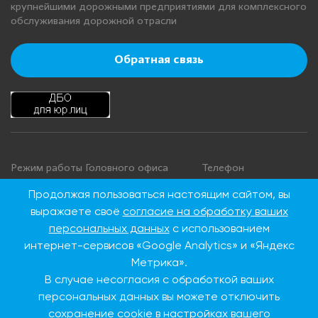
крупнейшими дорожными предприятиями для комплексного
обслуживания дорожной отрасли
Обратная связь
Режим работы Головного офиса
Телефон
+7 495 276 00 22
Понедельник - четверг: с 9:00 до
Продолжая пользоваться настоящим сайтом, вы
18:00
8 800 100 00 22
выражаете своё
согласие на обработку ваших
Пятница: с 9:00 до 16:45
(Бесплатно по
персональных данных
с использованием
Суббота, воскресенье: выходные
России)
интернет-сервисов «Google Analytics» и «Яндекс
дни
Метрика».
В случае несогласия с обработкой ваших
Адрес Головного офиса
персональных данных вы можете отключить
сохранение cookie в настройках вашего
115093, г. Москва, ул.