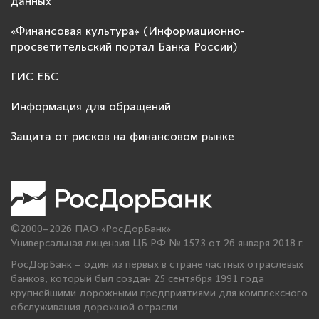
данных
«Финансовая культура» (Информационно-
просветительский портал Банка России)
ГИС ЕБС
Информация для обращений
Защита от рисков на финансовом рынке
©2000–2026 ПАО «РосДорБанк»
Универсальная лицензия ЦБ РФ № 1573 от 26 января 2018 г.
РосДорБанк – один из первых в стране частных отраслевых
банков, который был создан 25 сентября 1991 года
крупнейшими дорожными предприятиями для комплексного
обслуживания дорожной отрасли