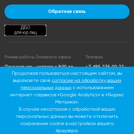
Обратная связь
Режим работы Головного офиса
Телефон
+7 495 276 00 22
Понедельник - четверг: с 9:00 до
Продолжая пользоваться настоящим сайтом, вы
18:00
8 800 100 00 22
выражаете своё
согласие на обработку ваших
Пятница: с 9:00 до 16:45
(Бесплатно по
Суббота, воскресенье: выходные
России)
персональных данных
с использованием
дни
интернет-сервисов «Google Analytics» и «Яндекс
Метрика».
В случае несогласия с обработкой ваших
Адрес Головного офиса
персональных данных вы можете отключить
115093, г. Москва, ул.
сохранение cookie в настройках вашего
Дубининская, д. 86
браузера.