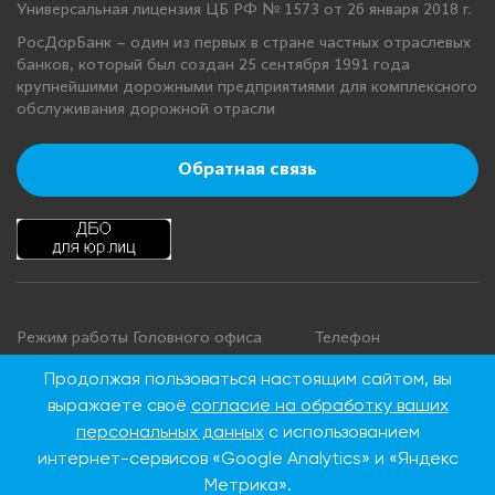
Универсальная лицензия ЦБ РФ № 1573 от 26 января 2018 г.
РосДорБанк – один из первых в стране частных отраслевых
банков, который был создан 25 сентября 1991 года
крупнейшими дорожными предприятиями для комплексного
обслуживания дорожной отрасли
Обратная связь
Режим работы Головного офиса
Телефон
+7 495 276 00 22
Понедельник - четверг: с 9:00 до
Продолжая пользоваться настоящим сайтом, вы
18:00
8 800 100 00 22
выражаете своё
согласие на обработку ваших
Пятница: с 9:00 до 16:45
(Бесплатно по
персональных данных
с использованием
Суббота, воскресенье: выходные
России)
интернет-сервисов «Google Analytics» и «Яндекс
дни
Метрика».