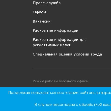
Пресс-служба
Офисы
Вакансии
Раскрытие информации
Раскрытие информации для
регулятивных целей
Специальная оценка условий труда
Режим работы Головного офиса
Понедельник - четверг: с 9:00 до 18:00
Продолжая пользоваться настоящим сайтом, вы выр
Пятница: с 9:00 до 16:45
Суббота, воскресенье: выходные дни
В случае несогласия с обработкой ваш