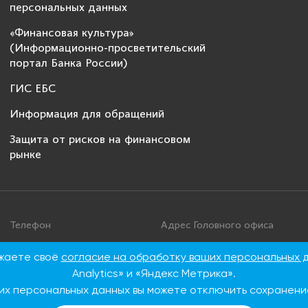
персональных данных
«Финансовая культура»
(Информационно-просветительский
портал Банка России)
ГИС ЕБС
Информация для обращений
Защита от рисков на финансовом
рынке
Телефон
Адрес Головного офиса
+7 495 276 00 22
115093, г. Москва, ул. Дуби
ажаете своё
согласие на обработку ваших персональных 
86
8 800 100 00 22 (Бесплатно
Analytics» и «Яндекс Метрика».
по России)
их персональных данных вы можете отключить сохранение