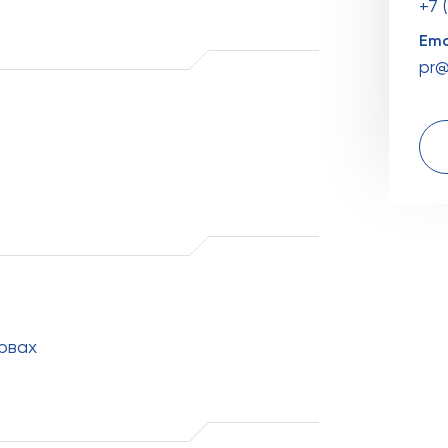
+7 
Ema
pr@
рвах