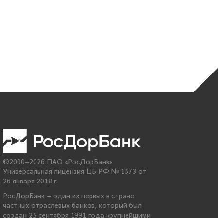
©2000–2026 ПАО «РосДорБанк»
Универсальная лицензия ЦБ РФ № 1573 от
26 января 2018 г.
РосДорБанк – один из первых в стране
частных отраслевых банков, который был
создан 25 сентября 1991 года крупнейшими